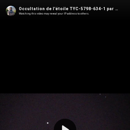
Occultation de l'étoile TYC-5798-634-1 par l'astéroïde (5044) Shestaka
Watching this video may reveal your IP address to others.
Play